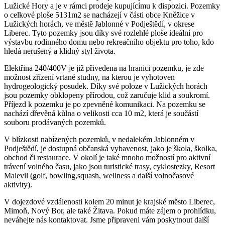
Lužické Hory a je v rámci prodeje kupujícímu k dispozici. Pozemky
o celkové ploše 5131m2 se nacházejí v části obce Kněžice v
Lužických horách, ve městě Jablonné v Podještědí, v okrese
Liberec. Tyto pozemky jsou díky své rozlehlé ploše ideální pro
výstavbu rodinného domu nebo rekreačního objektu pro toho, kdo
hledá nerušený a klidný styl života.
Elektřina 240/400V je již přivedena na hranici pozemku, je zde
možnost zřízení vrtané studny, na kterou je vyhotoven
hydrogeologický posudek. Díky své poloze v Lužických horách
jsou pozemky obklopeny přírodou, což zaručuje klid a soukromí.
Příjezd k pozemku je po zpevněné komunikaci. Na pozemku se
nachází dřevěná kůlna o velikosti cca 10 m2, která je součástí
souboru prodávaných pozemků.
V blízkosti nabízených pozemků, v nedalekém Jablonném v
Podještědí, je dostupná občanská vybavenost, jako je škola, školka,
obchod či restaurace. V okolí je také mnoho možností pro aktivní
trávení volného času, jako jsou turistické trasy, cyklostezky, Resort
Malevil (golf, bowling,squash, wellness a další volnočasové
aktivity).
V dojezdové vzdálenosti kolem 20 minut je krajské město Liberec,
Mimoň, Nový Bor, ale také Žitava. Pokud máte zájem o prohlídku,
neváhejte nás kontaktovat. Jsme připraveni vám poskytnout další