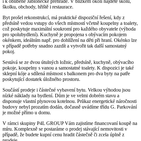
i k oblíbené Jablonecké přehradě. V blízkém okolí najdete školu,
školku, obchody, hřiště i restaurace.
Byt prošel rekonstrukcí, má praktické dispoziční řešení, kdy z
předsíně vedou vstupy do všech místností včetně koupelny a toalety,
což poskytuje maximální soukromí pro každého obyvatele (výhoda
pro spolubydlení). Kuchyně je propojena s obývacím pokojem
okénkem, ideálním např. pro dohlížení na děti při hraní. Okénko lze
v případě potřeby snadno zazdít a vytvořit tak další samostatný
pokoj.
Sestává se ze dvou útulných ložnic, předsíně, kuchyně, obývacího
pokoje, koupelny s vanou a samostatné toalety. K dispozici je také
sklepní kóje a sdílená místnost s balkonem pro dva byty na patře
poskytující dostatek úložného prostoru.
Součástí prodeje i částečné vybavení bytu. Velkou výhodou jsou
nízké náklady na bydlení. Dům je ve velmi dobrém stavu a
disponuje vlastní plynovou kotelnou. Průkaz energetické náročnosti
budovy nebyl prozatím dodán, dočasně uvádíme třídu G. Parkování
je možné přímo u domu.
V rámci skupiny P4L GROUP Vám zajistíme financovaní koupě na
míru. Komplexně se postaráme o prodej stávající nemovitosti v
případě, že budete kupní cenu hradit částečně či zcela úplně z
prodeje.