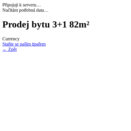
Připojuji k serveru…
Dokončuji inicializaci…
Prodej bytu 3+1 82m²
Currency
Staňte se naším tipařem
←
Zpět