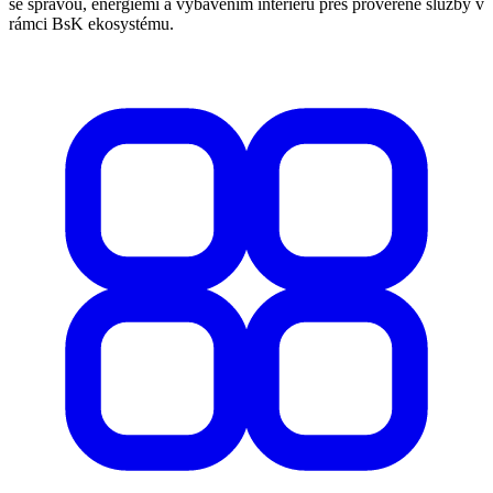
se správou, energiemi a vybavením interiéru přes prověřené služby v
rámci BsK ekosystému.