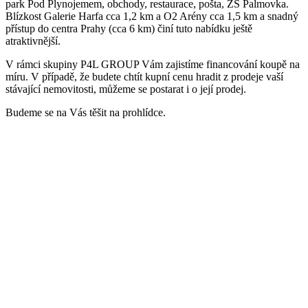
park Pod Plynojemem, obchody, restaurace, pošta, ZŠ Palmovka.
Blízkost Galerie Harfa cca 1,2 km a O2 Arény cca 1,5 km a snadný
přístup do centra Prahy (cca 6 km) činí tuto nabídku ještě
atraktivnější.
V rámci skupiny P4L GROUP Vám zajistíme financování koupě na
míru. V případě, že budete chtít kupní cenu hradit z prodeje vaší
stávající nemovitosti, můžeme se postarat i o její prodej.
Budeme se na Vás těšit na prohlídce.