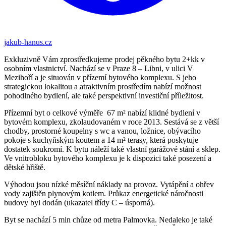
jakub-hanus.cz
Exkluzivně Vám zprostředkujeme prodej pěkného bytu 2+kk v
osobním vlastnictví. Nachází se v Praze 8 – Libni, v ulici V
Mezihoří a je situován v přízemí bytového komplexu. S jeho
strategickou lokalitou a atraktivním prostředím nabízí možnost
pohodlného bydlení, ale také perspektivní investiční příležitost.
Přízemní byt o celkové výměře 67 m² nabízí klidné bydlení v
bytovém komplexu, zkolaudovaném v roce 2013. Sestává se z větší
chodby, prostorné koupelny s wc a vanou, ložnice, obývacího
pokoje s kuchyňským koutem a 14 m² terasy, která poskytuje
dostatek soukromí. K bytu náleží také vlastní garážové stání a sklep.
Ve vnitrobloku bytového komplexu je k dispozici také posezení a
dětské hřiště.
Výhodou jsou nízké měsíční náklady na provoz. Vytápění a ohřev
vody zajištěn plynovým kotlem. Průkaz energetické náročnosti
budovy byl dodán (ukazatel třídy C – úsporná).
Byt se nachází 5 min chůze od metra Palmovka. Nedaleko je také