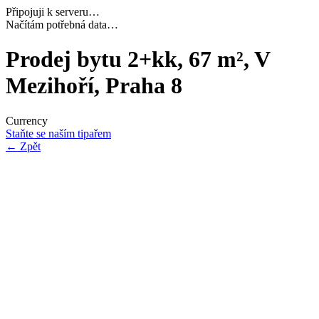
Připojuji k serveru…
Dokončuji inicializaci…
Prodej bytu 2+kk, 67 m², V
Mezihoří, Praha 8
Currency
Staňte se naším tipařem
←
Zpět