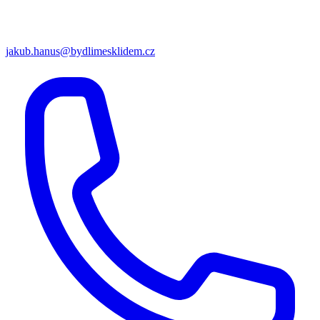
jakub.hanus@bydlimesklidem.cz