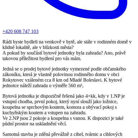
+420 608 747 103
Rádi byste bydleli na venkově v bytě, ale stále v rodinném domě v
klidné lokalitě, ale v blízkosti města?
A pokud by součástí bytové jednotky byla zahrada? Ano, právě
takovou příležitost bydlení pro vás mám.
Jedná se o prodej bytové jednotky vymezené podle občanského
zákoníku, která je vlastně polovinou rodinného domu v obci
Rokytovec vzáleném cca 8 km od Mladé Boleslavi. K bytové
jednotce náleží zahrada o výměře 560 m²,
Bytová jednotka je dispozičně řešená jako 4+kk, kdy v 1.NP je
vstupní chodba, první pokoj, který nyní slouží jako ložnice,
koupelna se sprchovým koutem, komora a obývací pokoj s
kuchyňským koutem a vstupen na zahradu.
Ve 2.NP jsou 2 pokoje a koupelna s vanou. K dispozici je také
půdní prostor na uskladnění věcí.
Samotná stavba je zděná převážně z cihel, tvárnic a cihlových