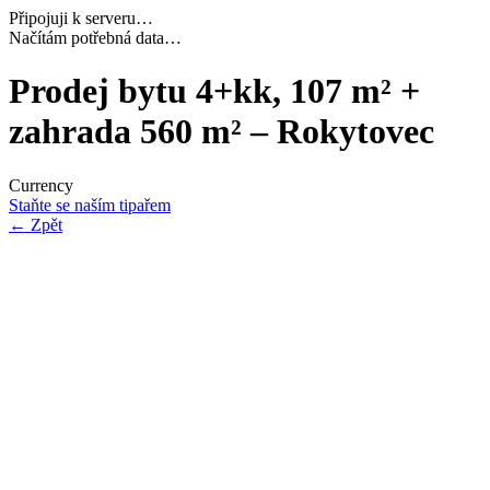
Připojuji k serveru…
Dokončuji inicializaci…
Prodej bytu 4+kk, 107 m² +
zahrada 560 m² – Rokytovec
Currency
Staňte se naším tipařem
←
Zpět