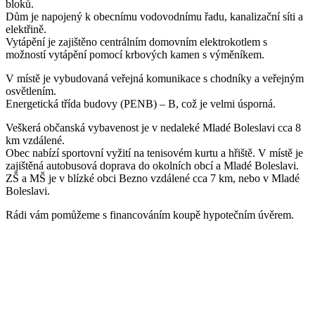
bloků.
Dům je napojený k obecnímu vodovodnímu řadu, kanalizační síti a
elektřině.
Vytápění je zajištěno centrálním domovním elektrokotlem s
možností vytápění pomocí krbových kamen s výměníkem.
V místě je vybudovaná veřejná komunikace s chodníky a veřejným
osvětlením.
Energetická třída budovy (PENB) – B, což je velmi úsporná.
Veškerá občanská vybavenost je v nedaleké Mladé Boleslavi cca 8
km vzdálené.
Obec nabízí sportovní vyžití na tenisovém kurtu a hřiště. V místě je
zajištěná autobusová doprava do okolních obcí a Mladé Boleslavi.
ZŠ a MŠ je v blízké obci Bezno vzdálené cca 7 km, nebo v Mladé
Boleslavi.
Rádi vám pomůžeme s financováním koupě hypotečním úvěrem.