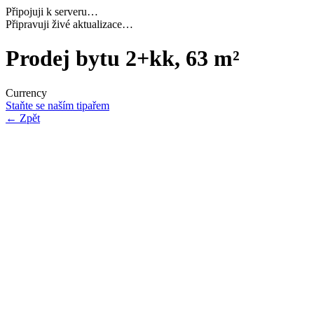
Připojuji k serveru…
Načítám potřebná data…
Prodej bytu 2+kk, 63 m²
Currency
Staňte se naším tipařem
←
Zpět