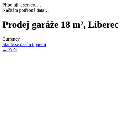
Připojuji k serveru…
Dokončuji inicializaci…
Prodej garáže 18 m², Liberec
Currency
Staňte se naším tipařem
←
Zpět