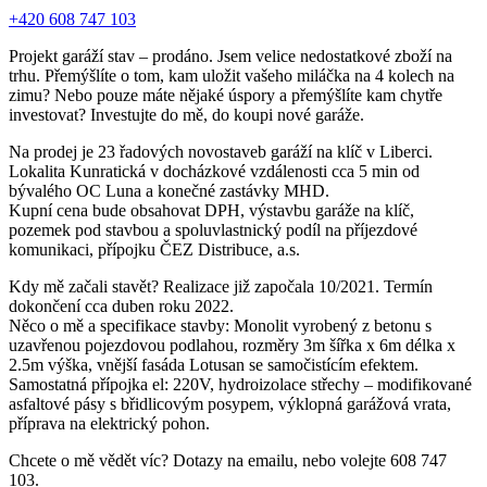
+420 608 747 103
Projekt garáží stav – prodáno. Jsem velice nedostatkové zboží na
trhu. Přemýšlíte o tom, kam uložit vašeho miláčka na 4 kolech na
zimu? Nebo pouze máte nějaké úspory a přemýšlíte kam chytře
investovat? Investujte do mě, do koupi nové garáže.
Na prodej je 23 řadových novostaveb garáží na klíč v Liberci.
Lokalita Kunratická v docházkové vzdálenosti cca 5 min od
bývalého OC Luna a konečné zastávky MHD.
Kupní cena bude obsahovat DPH, výstavbu garáže na klíč,
pozemek pod stavbou a spoluvlastnický podíl na příjezdové
komunikaci, přípojku ČEZ Distribuce, a.s.
Kdy mě začali stavět? Realizace již započala 10/2021. Termín
dokončení cca duben roku 2022.
Něco o mě a specifikace stavby: Monolit vyrobený z betonu s
uzavřenou pojezdovou podlahou, rozměry 3m šířka x 6m délka x
2.5m výška, vnější fasáda Lotusan se samočistícím efektem.
Samostatná přípojka el: 220V, hydroizolace střechy – modifikované
asfaltové pásy s břidlicovým posypem, výklopná garážová vrata,
příprava na elektrický pohon.
Chcete o mě vědět víc? Dotazy na emailu, nebo volejte 608 747
103.