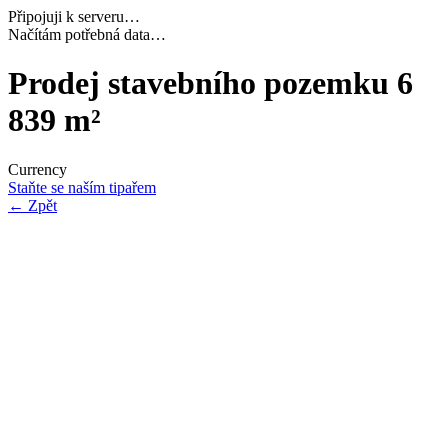
Připojuji k serveru…
Dokončuji inicializaci…
Prodej stavebního pozemku 6
839 m²
Currency
Staňte se naším tipařem
←
Zpět