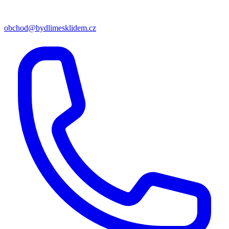
obchod@bydlimesklidem.cz