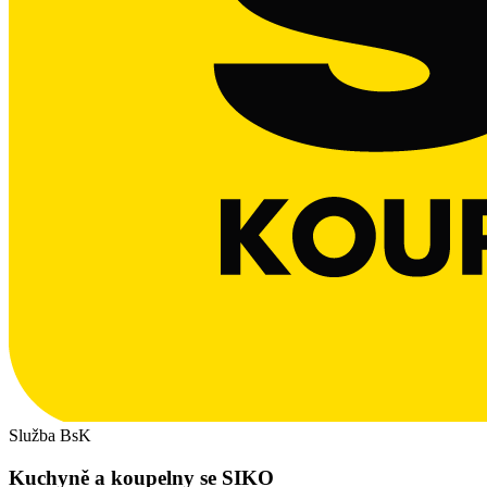
Služba BsK
Kuchyně a koupelny se SIKO