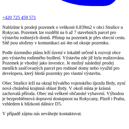
+420 725 459 571
Nabízíme k prodeji pozemek o velikosti 6.839m2 v obci Strašice u
Rokycan. Pozemek lze rozdělit na 6 až 7 stavebních parcel pro
výstavbu rodinných domů. Přístup na pozemek je přes obecní cestu.
Sítě jsou uloženy v komunikaci asi 4m od okraje pozemku.
Podle územního plánu leží území v lokalitě určené k rozvoji obce
pro výstavbu rodinného bydlení. Výstavba zde již byla realizována.
Pozemek je vhodný jako investice. Je možný následný prodej
menších zasíťovaných parcel pro rodinné domy nebo využití pro
developera, který hledá pozemky pro vlastní výstavbu.
Obec Strašice leží na okraji bývalého vojenského újezdu Brdy, nyní
nová chráněná krajinná oblast Brdy. V okolí místa je krásná
zachovalá příroda. Obec má veškeré občanské vybavení. Výhodou
je bezproblémová dopravní dostupnost na Rokycany, Plzeň i Prahu,
vzhledem k blízkosti dálnice D5.
V případě zájmu nás neváhejte kontaktovat.