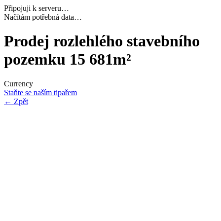
Připojuji k serveru…
Dokončuji inicializaci…
Prodej rozlehlého stavebního
pozemku 15 681m²
Currency
Staňte se naším tipařem
←
Zpět