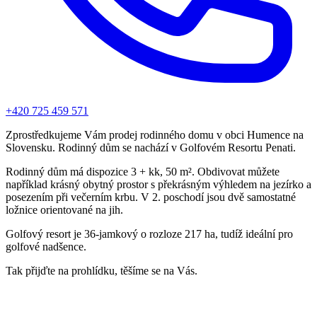
+420 725 459 571
Zprostředkujeme Vám prodej rodinného domu v obci Humence na
Slovensku. Rodinný dům se nachází v Golfovém Resortu Penati.
Rodinný dům má dispozice 3 + kk, 50 m². Obdivovat můžete
například krásný obytný prostor s překrásným výhledem na jezírko a
posezením při večerním krbu. V 2. poschodí jsou dvě samostatné
ložnice orientované na jih.
Golfový resort je 36-jamkový o rozloze 217 ha, tudíž ideální pro
golfové nadšence.
Tak přijďte na prohlídku, těšíme se na Vás.