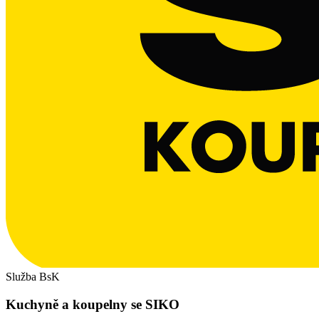
Služba BsK
Kuchyně a koupelny se SIKO