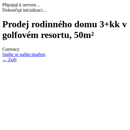
Připojuji k serveru…
Navazuji bezpečné spojení…
Prodej rodinného domu 3+kk v
golfovém resortu, 50m²
Currency
Staňte se naším tipařem
←
Zpět