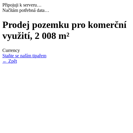
Připojuji k serveru…
Dokončuji inicializaci…
Prodej pozemku pro komerční
využití, 2 008 m²
Currency
Staňte se naším tipařem
←
Zpět