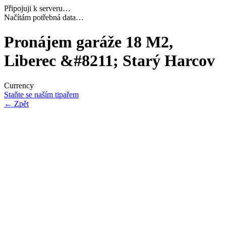
Připojuji k serveru…
Dokončuji inicializaci…
Pronájem garáže 18 M2,
Liberec &#8211; Starý Harcov
Currency
Staňte se naším tipařem
←
Zpět