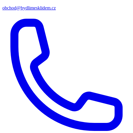
obchod@bydlimesklidem.cz