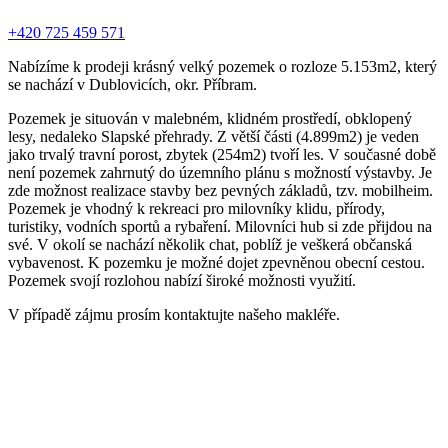
+420 725 459 571
Nabízíme k prodeji krásný velký pozemek o rozloze 5.153m2, který
se nachází v Dublovicích, okr. Příbram.
Pozemek je situován v malebném, klidném prostředí, obklopený
lesy, nedaleko Slapské přehrady. Z větší části (4.899m2) je veden
jako trvalý travní porost, zbytek (254m2) tvoří les. V současné době
není pozemek zahrnutý do územního plánu s možností výstavby. Je
zde možnost realizace stavby bez pevných základů, tzv. mobilheim.
Pozemek je vhodný k rekreaci pro milovníky klidu, přírody,
turistiky, vodních sportů a rybaření. Milovníci hub si zde přijdou na
své. V okolí se nachází několik chat, poblíž je veškerá občanská
vybavenost. K pozemku je možné dojet zpevněnou obecní cestou.
Pozemek svojí rozlohou nabízí široké možnosti využití.
V případě zájmu prosím kontaktujte našeho makléře.