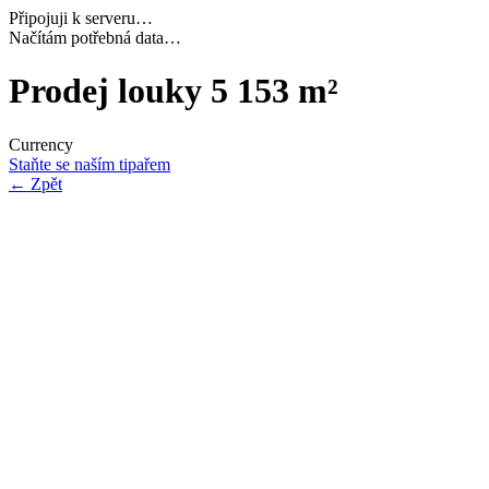
Připojuji k serveru…
Dokončuji inicializaci…
Prodej louky 5 153 m²
Currency
Staňte se naším tipařem
←
Zpět