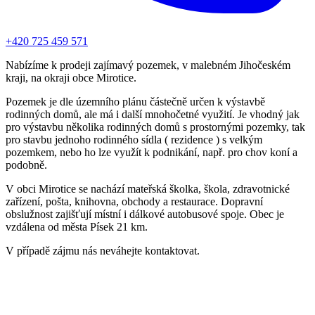
+420 725 459 571
Nabízíme k prodeji zajímavý pozemek, v malebném Jihočeském
kraji, na okraji obce Mirotice.
Pozemek je dle územního plánu částečně určen k výstavbě
rodinných domů, ale má i další mnohočetné využití. Je vhodný jak
pro výstavbu několika rodinných domů s prostornými pozemky, tak
pro stavbu jednoho rodinného sídla ( rezidence ) s velkým
pozemkem, nebo ho lze využít k podnikání, např. pro chov koní a
podobně.
V obci Mirotice se nachází mateřská školka, škola, zdravotnické
zařízení, pošta, knihovna, obchody a restaurace. Dopravní
obslužnost zajišťují místní i dálkové autobusové spoje. Obec je
vzdálena od města Písek 21 km.
V případě zájmu nás neváhejte kontaktovat.