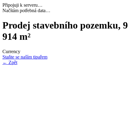
Připojuji k serveru…
Dokončuji inicializaci…
Prodej stavebního pozemku, 9
914 m²
Currency
Staňte se naším tipařem
←
Zpět