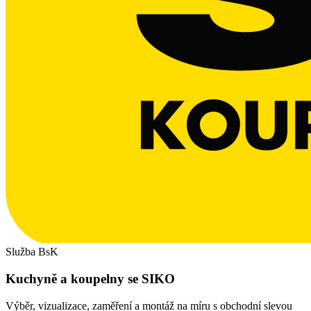
Služba BsK
Kuchyně a koupelny se SIKO
Výběr, vizualizace, zaměření a montáž na míru s obchodní slevou