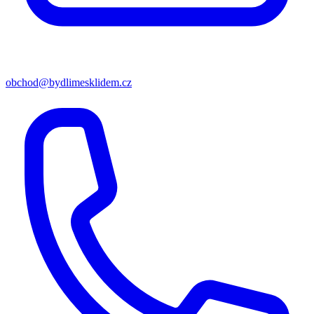
obchod@bydlimesklidem.cz