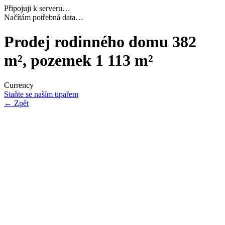
Připojuji k serveru…
Dokončuji inicializaci…
Prodej rodinného domu 382
m², pozemek 1 113 m²
Currency
Staňte se naším tipařem
←
Zpět