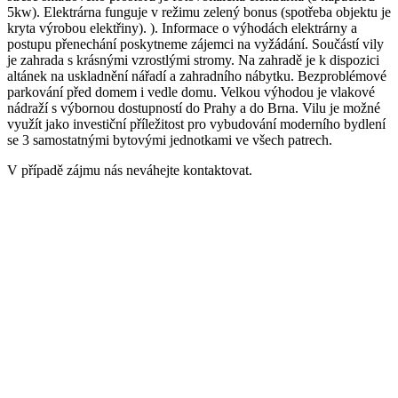
5kw). Elektrárna funguje v režimu zelený bonus (spotřeba objektu je
kryta výrobou elektřiny). ). Informace o výhodách elektrárny a
postupu přenechání poskytneme zájemci na vyžádání. Součástí vily
je zahrada s krásnými vzrostlými stromy. Na zahradě je k dispozici
altánek na uskladnění nářadí a zahradního nábytku. Bezproblémové
parkování před domem i vedle domu. Velkou výhodou je vlakové
nádraží s výbornou dostupností do Prahy a do Brna. Vilu je možné
využít jako investiční příležitost pro vybudování moderního bydlení
se 3 samostatnými bytovými jednotkami ve všech patrech.
V případě zájmu nás neváhejte kontaktovat.