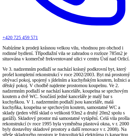
+420 725 459 571
Nabízíme k prodeji krásnou velkou vilu, vhodnou pro obchod i
rodinné bydlení. Třípodlažní vila se zahradou o rozloze 785m2 je
situována v komerčně frekventované ulici v centru Ústí nad Orlicí.
Ve 3. nadzemním podlaží se nachází krásný podkrovní byt, který
prošel kompletní rekonstrukcí v roce 2002/2003. Byt má prostorný
obývací pokoj, spojený s jídelním a kuchyňským koutem, ložnici a
dětský pokoj. V chodbě najdeme prostornou koupelnu. Ve 2.
nadzemním podlaží se nachází kanceláře, koupelna se sprchovým
koutem a dvě WC. Součástí jedné kanceláře je malý bar s
kuchyňkou. V 1. nadzemním podlaží jsou kanceláře, malá
kuchyňka, koupelna se sprchovým koutem, samostatné WC a
sklady (jeden větší sklad o velikosti 93m2 a druhý 20m2 spolu s
garáží). Skladový prostor má samostatné vytápění. Celá vila prošla
rekonstrukcí (v roce 1995 byla vyměněna plastová okna, v r. 2000
byly dostavěny skladové prostory a další renovace v r. 2008). Na
střeše skladového prostoru je fotovoltaická elektrárna (s kapacitou