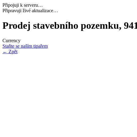
Připojuji k serveru…
Načítám potřebná data…
Prodej stavebního pozemku, 94
Currency
Staňte se naším tipařem
←
Zpět