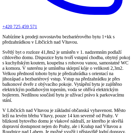
+420 725 459 571
Nabízíme k prodeji novostavbu bezbariérového bytu 1+kk s
předzahrádkou v Libčicích nad Vltavou.
Světlý byt o rozloze 41,8m2 je umístěn v 1. nadzemním podlaží
cihlového domu. Dispozice bytu tvoří vstupní chodba, obytný pokoj
s kuchyňským koutem, koupelna s rohovou vanou, samostatné WC
a komora. V suterénu je umístěna sklepní kóje o velikosti 2,3m2.
Velkou předností tohoto bytu je předzahrádka s orientací na
jihozápad a bezbariérový vstup. Vstup na předzahrádku je přes
balkonové dveře z obývacího pokoje. Vytápění bytu je zajištěno
elektrickým podlahovým topením, voda se ohřívá elektrickým
bojlerem. Nedílnou součástí bytu je užívací právo k parkovacímu
stání.
V Libčicích nad Vltavou je základní občanská vybavenost. Město
leží na levém břehu Vltavy, pouze 14 km severně od Prahy. V
blízkosti bytového domu je vlakové nádraží, ze kterého je skvělá
dopravní dostupnost nejen do Prahy, ale i Kralup nad Vltavou a
Roudnice nad Labem. Je možné využít i přístaviště lodní dopravy.