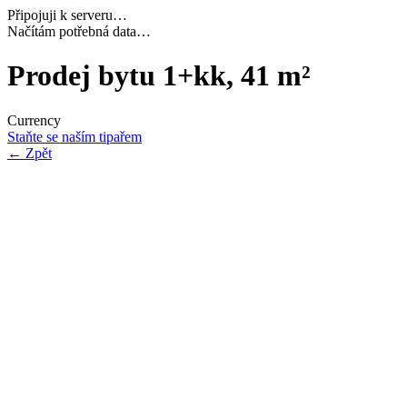
Připojuji k serveru…
Dokončuji inicializaci…
Prodej bytu 1+kk, 41 m²
Currency
Staňte se naším tipařem
←
Zpět