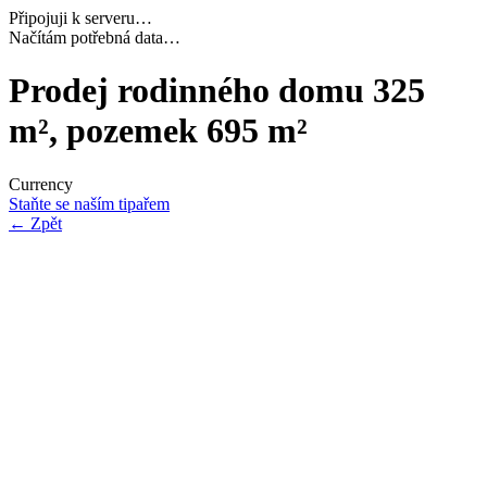
Připojuji k serveru…
Dokončuji inicializaci…
Prodej rodinného domu 325
m², pozemek 695 m²
Currency
Staňte se naším tipařem
←
Zpět