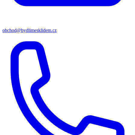
obchod@bydlimesklidem.cz