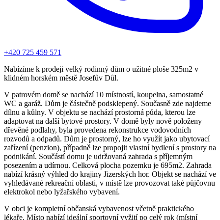
+420 725 459 571
Nabízíme k prodeji velký rodinný dům o užitné ploše 325m2 v
klidném horském městě Josefův Důl.
V patrovém domě se nachází 10 místností, koupelna, samostatné
WC a garáž. Dům je částečně podsklepený. Současně zde najdeme
dílnu a kůlny. V objektu se nachází prostorná půda, kterou lze
adaptovat na další bytové prostory. V domě byly nově položeny
dřevěné podlahy, byla provedena rekonstrukce vodovodních
rozvodů a odpadů. Dům je prostorný, lze ho využít jako ubytovací
zařízení (penzion), případně lze propojit vlastní bydlení s prostory na
podnikání. Součástí domu je udržovaná zahrada s příjemným
posezením a udírnou. Celková plocha pozemku je 695m2. Zahrada
nabízí krásný výhled do krajiny Jizerských hor. Objekt se nachází ve
vyhledávané rekreační oblasti, v místě lze provozovat také půjčovnu
elektrokol nebo lyžařského vybavení.
V obci je kompletní občanská vybavenost včetně praktického
lékaře. Místo nabízí ideální sportovní vyžití po celý rok (místní