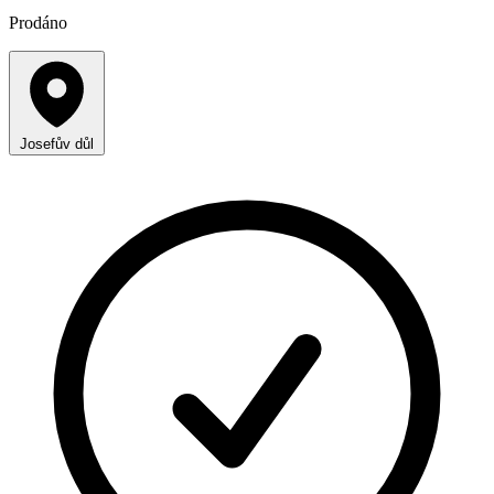
Prodáno
Josefův důl