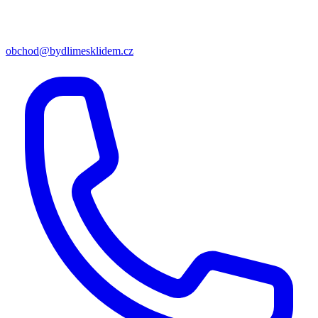
obchod@bydlimesklidem.cz