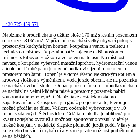
+420 725 459 571
Nabízíme k prodeji chatu o užitné ploše 170 m2 s lesním pozemkem
o rozloze 18 065 m2. V přízemí se nachází velký obývací pokoj s
prostorným kuchyňským koutem, koupelna s vanou a toaletou a
technickou místnost. V prvním patře najdeme další prostornou
místnost s krbovou vložkou a vchodem na terasu. Na místnost
navazuje koupelna vybavená masážní sprchou, hydromasážní vanou
a toaletou. Druhé patro je obytné podkroví s jedním pokojem a
prostorem pro šatnu. Topení je v domě řešeno elektrickým kotlem a
krbovou vložkou s výměníkem. Voda je zde obecní, ale na pozemku
se nachází i vrtaná studna. Odpad je řešen jímkou. Třípodlažní chata
se nachází na velmi klidném místě a prostorný pozemek nabízí
soukromí a mnoho využití. Nabízí také dostatek místa pro
zaparkování aut. K dispozici je i garáž pro jedno auto, kterou je
možné předělat na dílnu. Veškerá občanská vybavenost je v 10
minut vzdálených Štěchovicích. Celá tato lokalita je oblíbená pro
kvalitu zdejšího ovzduší a možnosti sportovního vyžití. V létě je
možné koupání v nedaleké Slapské přehradě, jezdit podél Vltavy na
kole nebo bruslích či rybaření a v zimě je zde možnost proběhnout
se na běžkách.