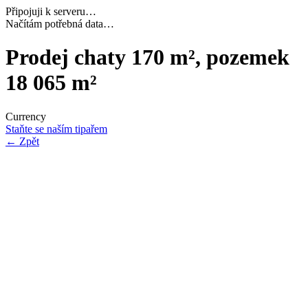
Připojuji k serveru…
Dokončuji inicializaci…
Prodej chaty 170 m², pozemek
18 065 m²
Currency
Staňte se naším tipařem
←
Zpět