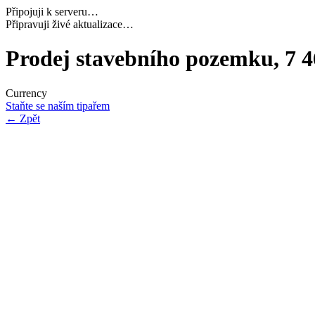
Připojuji k serveru…
Načítám potřebná data…
Prodej stavebního pozemku, 7 
Currency
Staňte se naším tipařem
←
Zpět