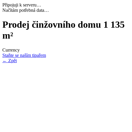
Připojuji k serveru…
Dokončuji inicializaci…
Prodej činžovního domu 1 135
m²
Currency
Staňte se naším tipařem
←
Zpět