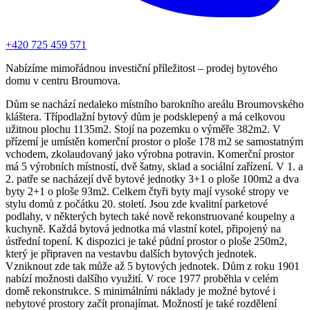
+420 725 459 571
Nabízíme mimořádnou investiční příležitost – prodej bytového
domu v centru Broumova.
Dům se nachází nedaleko místního barokního areálu Broumovského
kláštera. Třípodlažní bytový dům je podsklepený a má celkovou
užitnou plochu 1135m2. Stojí na pozemku o výměře 382m2. V
přízemí je umístěn komerční prostor o ploše 178 m2 se samostatným
vchodem, zkolaudovaný jako výrobna potravin. Komerční prostor
má 5 výrobních místností, dvě šatny, sklad a sociální zařízení. V 1. a
2. patře se nacházejí dvě bytové jednotky 3+1 o ploše 100m2 a dva
byty 2+1 o ploše 93m2. Celkem čtyři byty mají vysoké stropy ve
stylu domů z počátku 20. století. Jsou zde kvalitní parketové
podlahy, v některých bytech také nově rekonstruované koupelny a
kuchyně. Každá bytová jednotka má vlastní kotel, připojený na
ústřední topení. K dispozici je také půdní prostor o ploše 250m2,
který je připraven na vestavbu dalších bytových jednotek.
Vzniknout zde tak může až 5 bytových jednotek. Dům z roku 1901
nabízí možnosti dalšího využití. V roce 1977 proběhla v celém
domě rekonstrukce. S minimálními náklady je možné bytové i
nebytové prostory začít pronajímat. Možností je také rozdělení