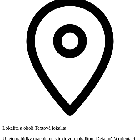
Lokalita a okolí
Textová lokalita
U této nabídky pracujeme s textovou lokalitou. Detailnější orientaci