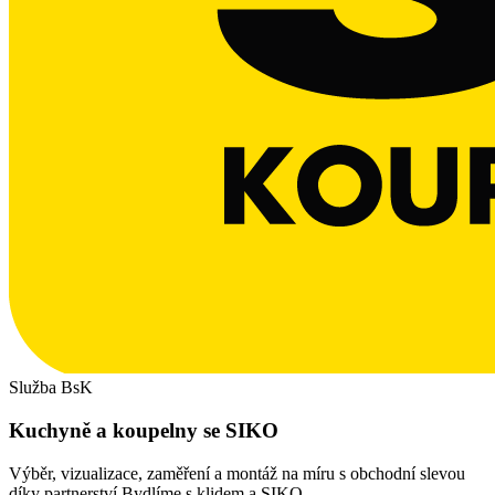
Služba BsK
Kuchyně a koupelny se SIKO
Výběr, vizualizace, zaměření a montáž na míru s obchodní slevou
díky partnerství Bydlíme s klidem a SIKO.