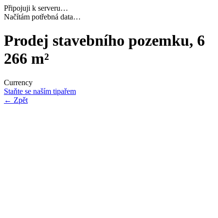
Připojuji k serveru…
Dokončuji inicializaci…
Prodej stavebního pozemku, 6
266 m²
Currency
Staňte se naším tipařem
←
Zpět