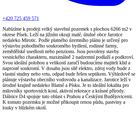
+420 725 459 571
Nabízíme k prodeji velký stavební pozemek s plochou 6266 m2 v
okrese Písek. Leží na jižním okraji malé, útulné obce Jarotice
nedaleko Mirotic. Podle platného územního plánu je určený pro
výstavbu pohodlného soukromého bydlení, rodinné farmy,
zemědělské usedlosti nebo penzionu. Jsou povoleny stavby
vesnického charakteru, maximálně 2 nadzemní podlaží a podkroví.
Svou ideální polohou a velikostí zaručí budoucímu majiteli klid a
naprosté soukromí. V dosahu jsou sítě elektro, zdroj vody bude z
vlastní studny nebo vrtu, odpad bude řešen septikem. Výhledově se
plánuje výstavba obecního vodovodu a kanalizace. Jarotice leží v
úrodné krajině nedaleko Blatné a Písku. Je to ideální lokalita pro
milovníky sportovních koní, aktivní rekreace a krásné přírody.
Dálnice D4 spojuje tuto oblast s Prahou a Českými Budějovicemi.
K tomuto pozemku je možné přikoupit ornou půdu, pastviny a
louky v blízkém okolí.