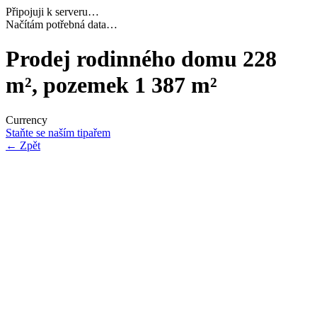
Připojuji k serveru…
Dokončuji inicializaci…
Prodej rodinného domu 228
m², pozemek 1 387 m²
Currency
Staňte se naším tipařem
←
Zpět