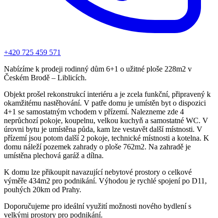
+420 725 459 571
Nabízíme k prodeji rodinný dům 6+1 o užitné ploše 228m2 v
Českém Brodě – Liblicích.
Objekt prošel rekonstrukcí interiéru a je zcela funkční, připravený k
okamžitému nastěhování. V patře domu je umístěn byt o dispozici
4+1 se samostatným vchodem v přízemí. Nalezneme zde 4
neprůchozí pokoje, koupelnu, velkou kuchyň a samostatné WC. V
úrovni bytu je umístěna půda, kam lze vestavět další místnosti. V
přízemí jsou potom další 2 pokoje, technické místnosti a kotelna. K
domu náleží pozemek zahrady o ploše 762m2. Na zahradě je
umístěna plechová garáž a dílna.
K domu lze přikoupit navazující nebytové prostory o celkové
výměře 434m2 pro podnikání. Výhodou je rychlé spojení po D11,
pouhých 20km od Prahy.
Doporučujeme pro ideální využití možnosti nového bydlení s
velkými prostory pro podnikání.