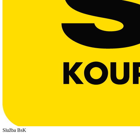
Služba BsK