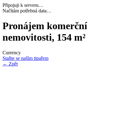
Připojuji k serveru…
Dokončuji inicializaci…
Pronájem komerční
nemovitosti, 154 m²
Currency
Staňte se naším tipařem
←
Zpět