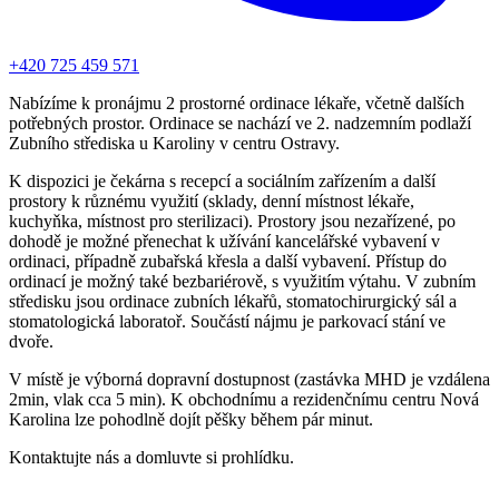
+420 725 459 571
Nabízíme k pronájmu 2 prostorné ordinace lékaře, včetně dalších
potřebných prostor. Ordinace se nachází ve 2. nadzemním podlaží
Zubního střediska u Karoliny v centru Ostravy.
K dispozici je čekárna s recepcí a sociálním zařízením a další
prostory k různému využití (sklady, denní místnost lékaře,
kuchyňka, místnost pro sterilizaci). Prostory jsou nezařízené, po
dohodě je možné přenechat k užívání kancelářské vybavení v
ordinaci, případně zubařská křesla a další vybavení. Přístup do
ordinací je možný také bezbariérově, s využitím výtahu. V zubním
středisku jsou ordinace zubních lékařů, stomatochirurgický sál a
stomatologická laboratoř. Součástí nájmu je parkovací stání ve
dvoře.
V místě je výborná dopravní dostupnost (zastávka MHD je vzdálena
2min, vlak cca 5 min). K obchodnímu a rezidenčnímu centru Nová
Karolina lze pohodlně dojít pěšky během pár minut.
Kontaktujte nás a domluvte si prohlídku.