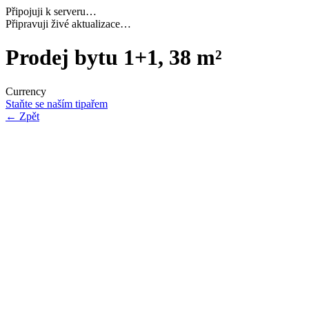
Připojuji k serveru…
Načítám potřebná data…
Prodej bytu 1+1, 38 m²
Currency
Staňte se naším tipařem
←
Zpět