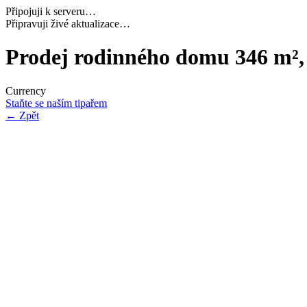
Připojuji k serveru…
Načítám potřebná data…
Prodej rodinného domu 346 m²,
Currency
Staňte se naším tipařem
←
Zpět