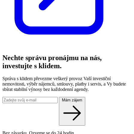
Nechte správu pronájmu na nás,
investujte s klidem.
Správa s klidem převezme veškerý provoz Vaší investiční
nemovitosti, výběr nájemců, smlouvy, platby i servis, a Vy budete
sbírat stabilní výnosy bez každodenní agendy.
Mám zájem
Bez závazku. Ozveme se do 24 hodin.