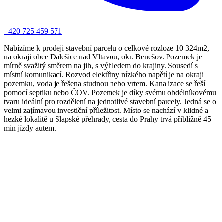
+420 725 459 571
Nabízíme k prodeji stavební parcelu o celkové rozloze 10 324m2,
na okraji obce Dalešice nad Vltavou, okr. Benešov. Pozemek je
mírně svažitý směrem na jih, s výhledem do krajiny. Sousedí s
místní komunikací. Rozvod elektřiny nízkého napětí je na okraji
pozemku, voda je řešena studnou nebo vrtem. Kanalizace se řeší
pomocí septiku nebo ČOV. Pozemek je díky svému obdélníkovému
tvaru ideální pro rozdělení na jednotlivé stavební parcely. Jedná se o
velmi zajímavou investiční příležitost. Místo se nachází v klidné a
hezké lokalitě u Slapské přehrady, cesta do Prahy trvá přibližně 45
min jízdy autem.