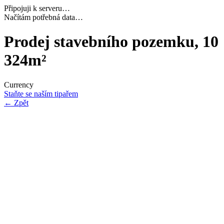
Připojuji k serveru…
Dokončuji inicializaci…
Prodej stavebního pozemku, 10
324m²
Currency
Staňte se naším tipařem
←
Zpět