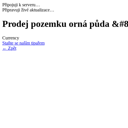
Připojuji k serveru…
Načítám potřebná data…
Prodej pozemku orná půda &#8
Currency
Staňte se naším tipařem
←
Zpět