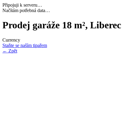
Připojuji k serveru…
Dokončuji inicializaci…
Prodej garáže 18 m², Liberec
Currency
Staňte se naším tipařem
←
Zpět