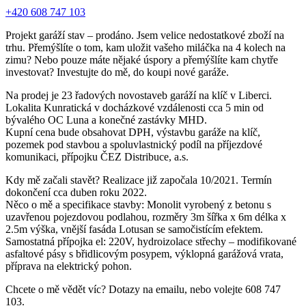
+420 608 747 103
Projekt garáží stav – prodáno. Jsem velice nedostatkové zboží na
trhu. Přemýšlíte o tom, kam uložit vašeho miláčka na 4 kolech na
zimu? Nebo pouze máte nějaké úspory a přemýšlíte kam chytře
investovat? Investujte do mě, do koupi nové garáže.
Na prodej je 23 řadových novostaveb garáží na klíč v Liberci.
Lokalita Kunratická v docházkové vzdálenosti cca 5 min od
bývalého OC Luna a konečné zastávky MHD.
Kupní cena bude obsahovat DPH, výstavbu garáže na klíč,
pozemek pod stavbou a spoluvlastnický podíl na příjezdové
komunikaci, přípojku ČEZ Distribuce, a.s.
Kdy mě začali stavět? Realizace již započala 10/2021. Termín
dokončení cca duben roku 2022.
Něco o mě a specifikace stavby: Monolit vyrobený z betonu s
uzavřenou pojezdovou podlahou, rozměry 3m šířka x 6m délka x
2.5m výška, vnější fasáda Lotusan se samočistícím efektem.
Samostatná přípojka el: 220V, hydroizolace střechy – modifikované
asfaltové pásy s břidlicovým posypem, výklopná garážová vrata,
příprava na elektrický pohon.
Chcete o mě vědět víc? Dotazy na emailu, nebo volejte 608 747
103.