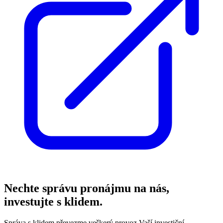
Nechte správu pronájmu na nás,
investujte s klidem.
Správa s klidem převezme veškerý provoz Vaší investiční