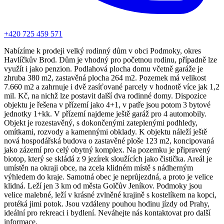
+420 725 459 571
Nabízíme k prodeji velký rodinný dům v obci Podmoky, okres
Havlíčkův Brod. Dům je vhodný pro početnou rodinu, případně lze
využít i jako penzion. Podlahová plocha domu včetně garáže je
zhruba 380 m2, zastavěná plocha 264 m2. Pozemek má velikost
7.660 m2 a zahrnuje i dvě zasíťované parcely v hodnotě více jak 1,2
mil. Kč, na nichž lze postavit další dva rodinné domy. Dispozice
objektu je řešena v přízemí jako 4+1, v patře jsou potom 3 bytové
jednotky 1+kk. V přízemí najdeme ještě garáž pro 4 automobily.
Objekt je rozestavěný, s dokončenými zateplenými podhledy,
omítkami, rozvody a kamennými obklady. K objektu náleží ještě
nová hospodářská budova o zastavěné ploše 123 m2, koncipovaná
jako zázemí pro celý obytný komplex. Na pozemku je připravený
biotop, který se skládá z 9 jezírek sloužících jako čistička. Areál je
umístěn na okraji obce, na zcela klidném místě s nádherným
výhledem do kraje. Samotná obec je neprůjezdná, a proto je velice
klidná. Leží jen 3 km od města Golčův Jeníkov. Podmoky jsou
velice malebné, leží v krásné zvlněné krajině s kostelíkem na kopci,
protéká jimi potok. Jsou vzdáleny pouhou hodinu jízdy od Prahy,
ideální pro rekreaci i bydlení. Neváhejte nás kontaktovat pro další
informace.