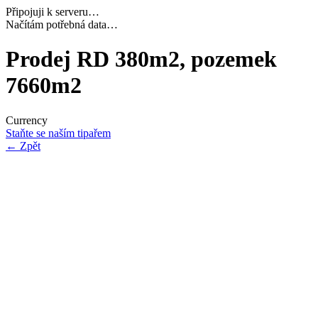
Připojuji k serveru…
Dokončuji inicializaci…
Prodej RD 380m2, pozemek
7660m2
Currency
Staňte se naším tipařem
←
Zpět