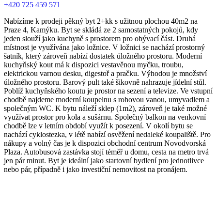
+420 725 459 571
Nabízíme k prodeji pěkný byt 2+kk s užitnou plochou 40m2 na
Praze 4, Kamýku. Byt se skládá ze 2 samostatných pokojů, kdy
jeden slouží jako kuchyně s prostorem pro obývací část. Druhá
místnost je využívána jako ložnice. V ložnici se nachází prostorný
šatník, který zároveň nabízí dostatek úložného prostoru. Moderní
kuchyňský kout má k dispozici vestavěnou myčku, troubu,
elektrickou varnou desku, digestoř a pračku. Výhodou je množství
úložného prostoru. Barový pult také šikovně nahrazuje jídelní stůl.
Poblíž kuchyňského koutu je prostor na sezení a televize. Ve vstupní
chodbě najdeme moderní koupelnu s rohovou vanou, umyvadlem a
společným WC. K bytu náleží sklep (1m2), zároveň je také možné
využívat prostor pro kola a sušárnu. Společný balkon na venkovní
chodbě lze v letním období využít k posezení. V okolí bytu se
nachází cyklostezka, v létě nabízí osvěžení nedaleké koupaliště. Pro
nákupy a volný čas je k dispozici obchodní centrum Novodvorská
Plaza. Autobusová zastávka stojí téměř u domu, cesta na metro trvá
jen pár minut. Byt je ideální jako startovní bydlení pro jednotlivce
nebo pár, případně i jako investiční nemovitost na pronájem.