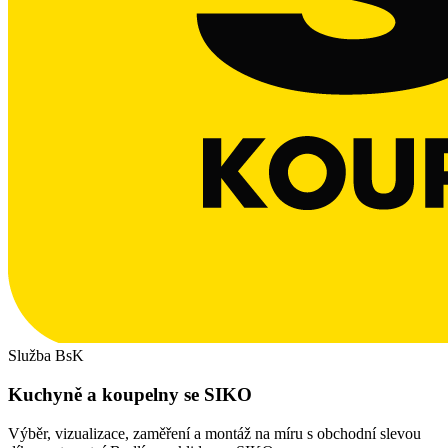
Služba BsK
Kuchyně a koupelny se SIKO
Výběr, vizualizace, zaměření a montáž na míru s obchodní slevou