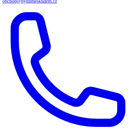
obchod@bydlimesklidem.cz