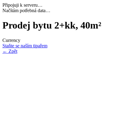
Připojuji k serveru…
Dokončuji inicializaci…
Prodej bytu 2+kk, 40m²
Currency
Staňte se naším tipařem
←
Zpět