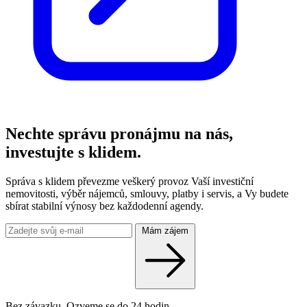
Nechte správu pronájmu na nás,
investujte s klidem.
Správa s klidem převezme veškerý provoz Vaší investiční
nemovitosti, výběr nájemců, smlouvy, platby i servis, a Vy budete
sbírat stabilní výnosy bez každodenní agendy.
Mám zájem
Bez závazku. Ozveme se do 24 hodin.