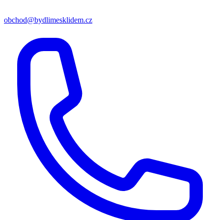
obchod@bydlimesklidem.cz