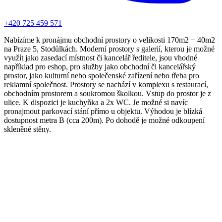
+420 725 459 571
Nabízíme k pronájmu obchodní prostory o velikosti 170m2 + 40m2
na Praze 5, Stodůlkách. Moderní prostory s galerií, kterou je možné
využít jako zasedací místnost či kancelář ředitele, jsou vhodné
například pro eshop, pro služby jako obchodní či kancelářský
prostor, jako kulturní nebo společenské zařízení nebo třeba pro
reklamní společnost. Prostory se nachází v komplexu s restaurací,
obchodním prostorem a soukromou školkou. Vstup do prostor je z
ulice. K dispozici je kuchyňka a 2x WC. Je možné si navíc
pronajmout parkovací stání přímo u objektu. Výhodou je blízká
dostupnost metra B (cca 200m). Po dohodě je možné odkoupení
skleněné stěny.