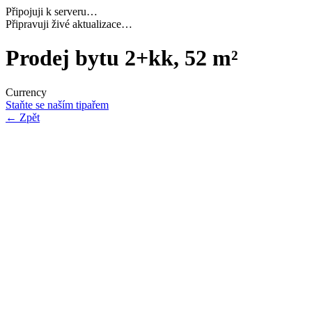
Připojuji k serveru…
Načítám potřebná data…
Prodej bytu 2+kk, 52 m²
Currency
Staňte se naším tipařem
←
Zpět