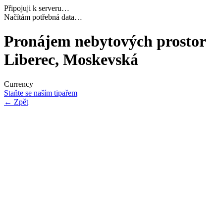
Připojuji k serveru…
Dokončuji inicializaci…
Pronájem nebytových prostor
Liberec, Moskevská
Currency
Staňte se naším tipařem
←
Zpět