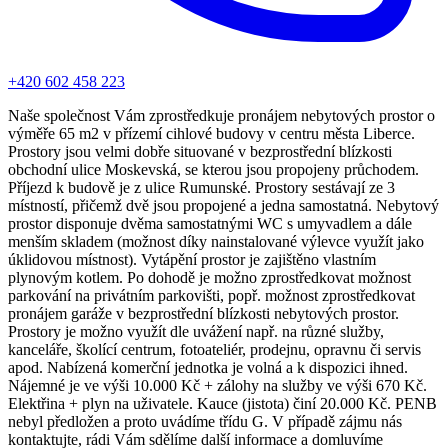
+420 602 458 223
Naše společnost Vám zprostředkuje pronájem nebytových prostor o
výměře 65 m2 v přízemí cihlové budovy v centru města Liberce.
Prostory jsou velmi dobře situované v bezprostřední blízkosti
obchodní ulice Moskevská, se kterou jsou propojeny průchodem.
Příjezd k budově je z ulice Rumunské. Prostory sestávají ze 3
místností, přičemž dvě jsou propojené a jedna samostatná. Nebytový
prostor disponuje dvěma samostatnými WC s umyvadlem a dále
menším skladem (možnost díky nainstalované výlevce využít jako
úklidovou místnost). Vytápění prostor je zajištěno vlastním
plynovým kotlem. Po dohodě je možno zprostředkovat možnost
parkování na privátním parkovišti, popř. možnost zprostředkovat
pronájem garáže v bezprostřední blízkosti nebytových prostor.
Prostory je možno využít dle uvážení např. na různé služby,
kanceláře, školící centrum, fotoateliér, prodejnu, opravnu či servis
apod. Nabízená komerční jednotka je volná a k dispozici ihned.
Nájemné je ve výši 10.000 Kč + zálohy na služby ve výši 670 Kč.
Elektřina + plyn na uživatele. Kauce (jistota) činí 20.000 Kč. PENB
nebyl předložen a proto uvádíme třídu G. V případě zájmu nás
kontaktujte, rádi Vám sdělíme další informace a domluvíme