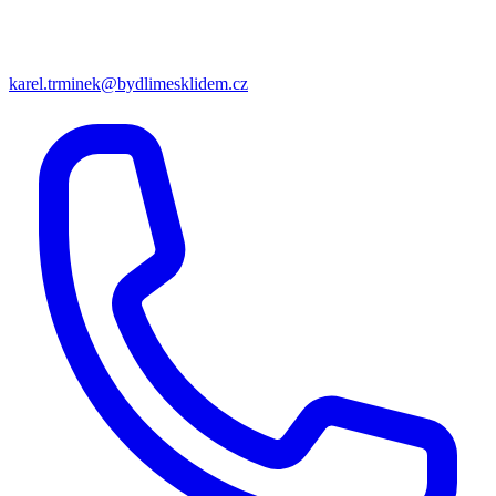
karel.trminek@bydlimesklidem.cz