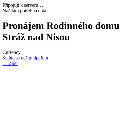
Připojuji k serveru…
Dokončuji inicializaci…
Pronájem Rodinného domu
Stráž nad Nisou
Currency
Staňte se naším tipařem
←
Zpět