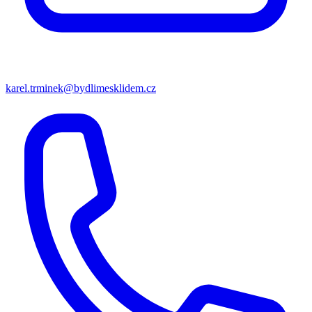
karel.trminek@bydlimesklidem.cz