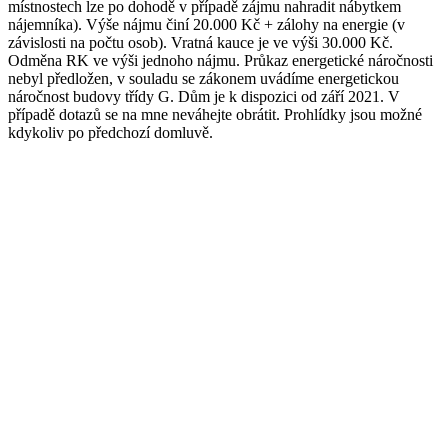
místnostech lze po dohodě v případě zájmu nahradit nábytkem
nájemníka). Výše nájmu činí 20.000 Kč + zálohy na energie (v
závislosti na počtu osob). Vratná kauce je ve výši 30.000 Kč.
Odměna RK ve výši jednoho nájmu. Průkaz energetické náročnosti
nebyl předložen, v souladu se zákonem uvádíme energetickou
náročnost budovy třídy G. Dům je k dispozici od září 2021. V
případě dotazů se na mne neváhejte obrátit. Prohlídky jsou možné
kdykoliv po předchozí domluvě.