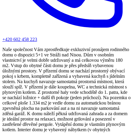
+420 602 458 223
Naše společnost Vám zprostředkuje exkluzivní pronájem rodinného
domu o dispozici 5+1 ve Stráži nad Nisou. Dům v osobním
vlastnictví je velmi dobře udržovaný a má celkovou výměru 180
m2. Vstup do obytné části domu je přes předsíň vybavenou
úložnými prostory. V přízemí domu se nachází prostorný obývací
pokoj s krbem, kompletně zařízená a vybavená kuchyň s jídelním
stolem. Na kuchyň navazuje samostatná prostorná místnost, která
slouží spíž. V přízemí je dále koupelna, WC a technická místnost s
plynovým kotlem. Z prostorné haly vede schodiště do 1. patra, kde
se nachází ložnice + další tři pokoje (jeden průchozí). Na pozemku o
celkové ploše 1.334 m2 je vedle domu za automatickou bránou
zpevněná plocha na parkování aut a na ni navazuje samostatná
zděná garáž. K domu náleží pěkná udržovaná zahrada a za domem
je ideální prostor na relaxaci, možnost grilování a posezení v
zastřešené dřevěné pergole. Vytápění domu je vlastním plynovým
kotlem. Interier domu je vybavený nábytkem (v obytných