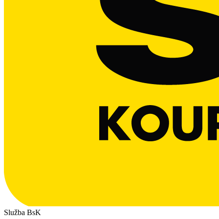
Služba BsK