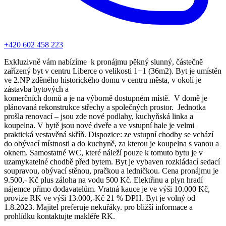
+420 602 458 223
Exkluzivně vám nabízíme k pronájmu pěkný slunný, částečně
zařízený byt v centru Liberce o velikosti 1+1 (36m2). Byt je umístěn
ve 2.NP zděného historického domu v centru města, v okolí je
zástavba bytových a
komerčních domů a je na výborně dostupném místě. V domě je
plánovaná rekonstrukce střechy a společných prostor. Jednotka
prošla renovací – jsou zde nové podlahy, kuchyňská linka a
koupelna. V bytě jsou nové dveře a ve vstupní hale je velmi
praktická vestavěná skříň. Dispozice: ze vstupní chodby se vchází
do obývací místnosti a do kuchyně, za kterou je koupelna s vanou a
oknem. Samostatné WC, které náleží pouze k tomuto bytu je v
uzamykatelné chodbě před bytem. Byt je vybaven rozkládací sedací
soupravou, obývací stěnou, pračkou a ledničkou. Cena pronájmu je
9.500,- Kč plus záloha na vodu 500 Kč. Elektřinu a plyn hradí
nájemce přímo dodavatelům. Vratná kauce je ve výši 10.000 Kč,
provize RK ve výši 13.000,-Kč 21 % DPH. Byt je volný od
1.8.2023. Majitel preferuje nekuřáky. pro bližší informace a
prohlídku kontaktujte makléře RK.