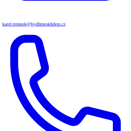
karel.trminek@bydlimesklidem.cz