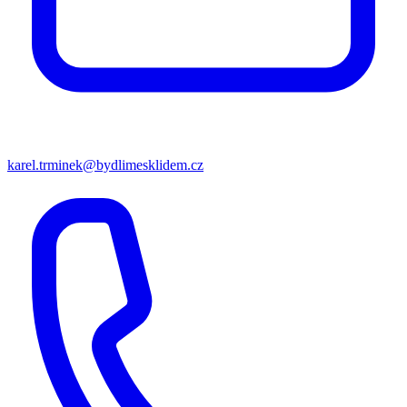
karel.trminek@bydlimesklidem.cz