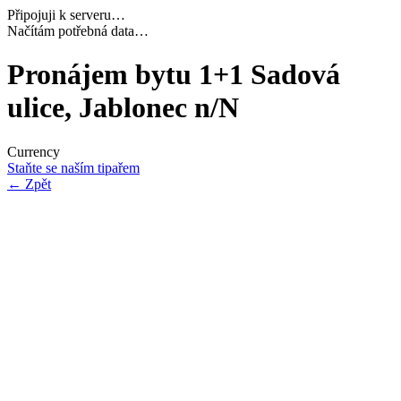
Připojuji k serveru…
Dokončuji inicializaci…
Pronájem bytu 1+1 Sadová
ulice, Jablonec n/N
Currency
Staňte se naším tipařem
←
Zpět