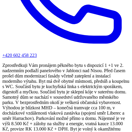
+420 602 458 223
Zprostředkuji Vám pronájem pěkného bytu s dispozicí 1 +1 ve 2.
nadzemním podlaží panelového v Jablonci nad Nisou. Před časem
prošel dům modernizací fasády včetně zateplení a instalací
moderního výtahu. Byt má dvě obytné místnosti, předsíň a koupelnu
s WC. Součástí bytu je kuchyňská linka s elektrickým sporákem,
digestoří a myčkou. Součástí bytu je sklepní kóje v suterénu domu.
Samotný dům se nachází v sousedství udržovaného městského
parku. V bezprostředním okolí je veškerá občanská vybavenost.
Výhodou je blízkost MHD – konečná tramvaje cca 100 m, v
docházkové vzdálenosti vlaková zastávka (spojení směr Liberec a
směr Harrachov). Parkování možné přímo u domu. Nájemné je ve
výši 8.500 Kč + zálohy na služby a energie, vratná kauce 13.000
Kč, provize RK 13.000 Kč + DPH. Byt je volný k okamžitému