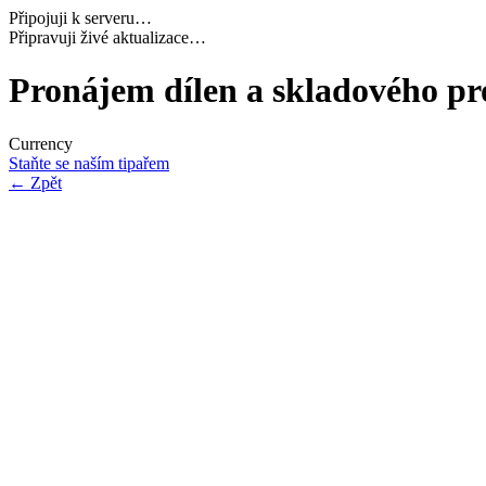
Připojuji k serveru…
Načítám potřebná data…
Pronájem dílen a skladového pro
Currency
Staňte se naším tipařem
←
Zpět