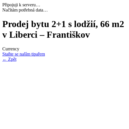
Připojuji k serveru…
Dokončuji inicializaci…
Prodej bytu 2+1 s lodžií, 66 m2
v Liberci – Františkov
Currency
Staňte se naším tipařem
←
Zpět