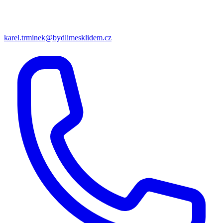
karel.trminek@bydlimesklidem.cz