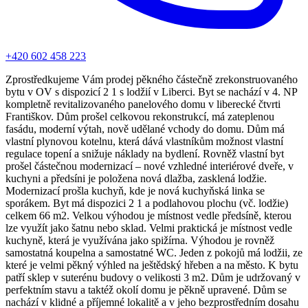
+420 602 458 223
Zprostředkujeme Vám prodej pěkného částečně zrekonstruovaného
bytu v OV s dispozicí 2 1 s lodžií v Liberci. Byt se nachází v 4. NP
kompletně revitalizovaného panelového domu v liberecké čtvrti
Františkov. Dům prošel celkovou rekonstrukcí, má zateplenou
fasádu, moderní výtah, nově udělané vchody do domu. Dům má
vlastní plynovou kotelnu, která dává vlastníkům možnost vlastní
regulace topení a snižuje náklady na bydlení. Rovněž vlastní byt
prošel částečnou modernizací – nové vzhledné interiérové dveře, v
kuchyni a předsíni je položena nová dlažba, zasklená lodžie.
Modernizací prošla kuchyň, kde je nová kuchyňská linka se
sporákem. Byt má dispozici 2 1 a podlahovou plochu (vč. lodžie)
celkem 66 m2. Velkou výhodou je místnost vedle předsíně, kterou
lze využít jako šatnu nebo sklad. Velmi praktická je místnost vedle
kuchyně, která je využívána jako spižírna. Výhodou je rovněž
samostatná koupelna a samostatné WC. Jeden z pokojů má lodžii, ze
které je velmi pěkný výhled na ještědský hřeben a na město. K bytu
patří sklep v suterénu budovy o velikosti 3 m2. Dům je udržovaný v
perfektním stavu a taktéž okolí domu je pěkně upravené. Dům se
nachází v klidné a příjemné lokalitě a v jeho bezprostředním dosahu