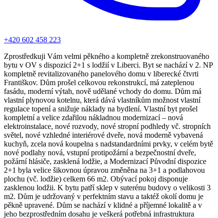
+420 602 458 223
Zprostředkuji Vám velmi pěkného a kompletně zrekonstruovaného
bytu v OV s dispozicí 2+1 s lodžií v Liberci. Byt se nachází v 2. NP
kompletně revitalizovaného panelového domu v liberecké čtvrti
Františkov. Dům prošel celkovou rekonstrukcí, má zateplenou
fasádu, moderní výtah, nově udělané vchody do domu. Dům má
vlastní plynovou kotelnu, která dává vlastníkům možnost vlastní
regulace topení a snižuje náklady na bydlení. Vlastní byt prošel
kompletní a velice zdařilou nákladnou modernizací – nová
elektroinstalace, nové rozvody, nové stropní podhledy vč. stropních
světel, nové vzhledné interiérové dveře, nová moderně vybavená
kuchyň, zcela nová koupelna s nadstandardními prvky, v celém bytě
nové podlahy nová, vstupní protipožární a bezpečnostní dveře,
požární hlásiče, zasklená lodžie, a Modernizací Původní dispozice
2+1 byla velice šikovnou úpravou změněna na 3+1 a podlahovou
plochu (vč. lodžie) celkem 66 m2. Obývací pokoj disponuje
zasklenou lodžii. K bytu patří sklep v suterénu budovy o velikosti 3
m2. Dům je udržovaný v perfektním stavu a taktéž okolí domu je
pěkně upravené. Dům se nachází v klidné a příjemné lokalitě a v
jeho bezprostředním dosahu je veškerá potřebná infrastruktura