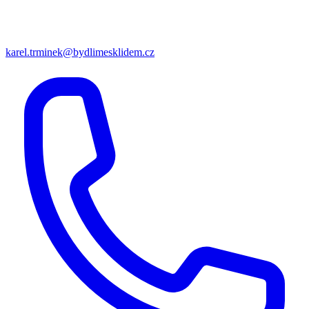
karel.trminek@bydlimesklidem.cz