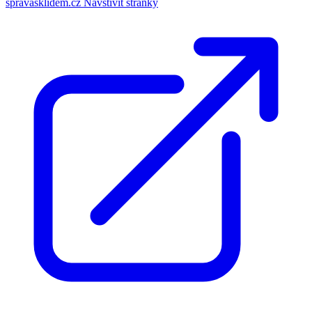
spravasklidem.cz
Navštívit stránky