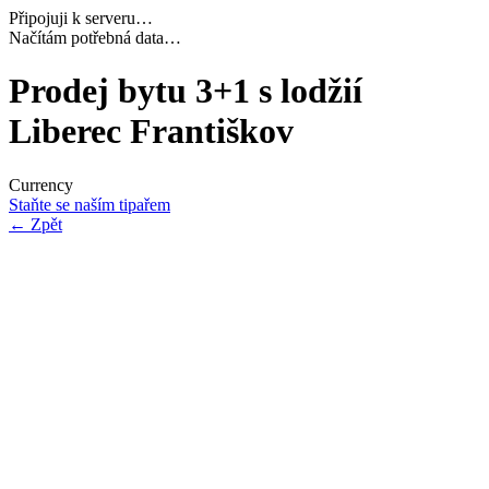
Připojuji k serveru…
Dokončuji inicializaci…
Prodej bytu 3+1 s lodžií
Liberec Františkov
Currency
Staňte se naším tipařem
←
Zpět