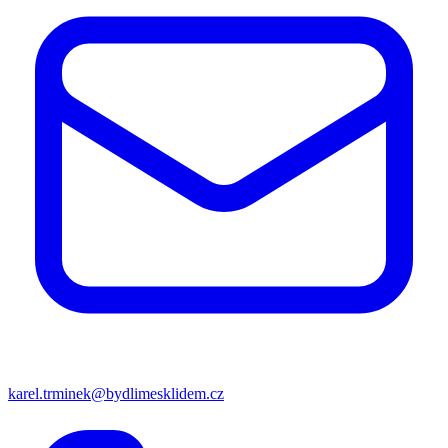
karel.trminek@bydlimesklidem.cz