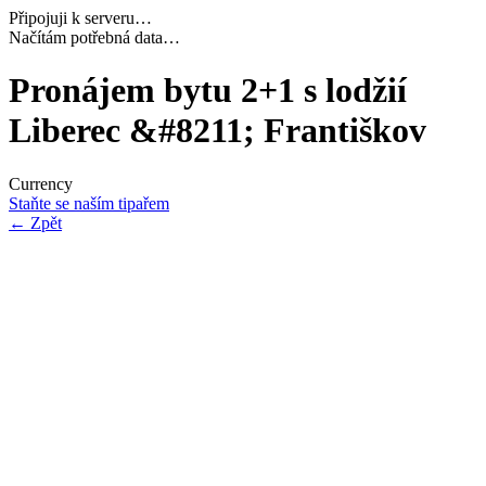
Připojuji k serveru…
Dokončuji inicializaci…
Pronájem bytu 2+1 s lodžií
Liberec &#8211; Františkov
Currency
Staňte se naším tipařem
←
Zpět