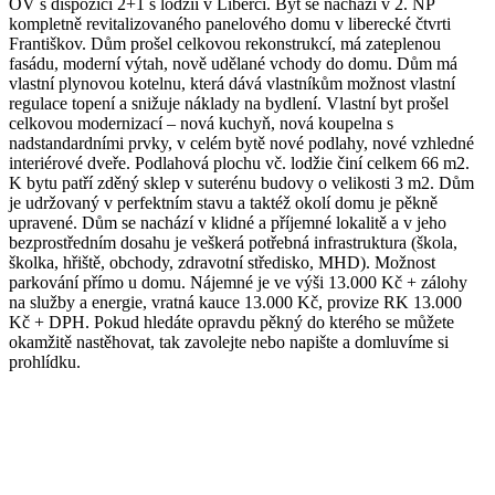
OV s dispozicí 2+1 s lodžií v Liberci. Byt se nachází v 2. NP
kompletně revitalizovaného panelového domu v liberecké čtvrti
Františkov. Dům prošel celkovou rekonstrukcí, má zateplenou
fasádu, moderní výtah, nově udělané vchody do domu. Dům má
vlastní plynovou kotelnu, která dává vlastníkům možnost vlastní
regulace topení a snižuje náklady na bydlení. Vlastní byt prošel
celkovou modernizací – nová kuchyň, nová koupelna s
nadstandardními prvky, v celém bytě nové podlahy, nové vzhledné
interiérové dveře. Podlahová plochu vč. lodžie činí celkem 66 m2.
K bytu patří zděný sklep v suterénu budovy o velikosti 3 m2. Dům
je udržovaný v perfektním stavu a taktéž okolí domu je pěkně
upravené. Dům se nachází v klidné a příjemné lokalitě a v jeho
bezprostředním dosahu je veškerá potřebná infrastruktura (škola,
školka, hřiště, obchody, zdravotní středisko, MHD). Možnost
parkování přímo u domu. Nájemné je ve výši 13.000 Kč + zálohy
na služby a energie, vratná kauce 13.000 Kč, provize RK 13.000
Kč + DPH. Pokud hledáte opravdu pěkný do kterého se můžete
okamžitě nastěhovat, tak zavolejte nebo napište a domluvíme si
prohlídku.