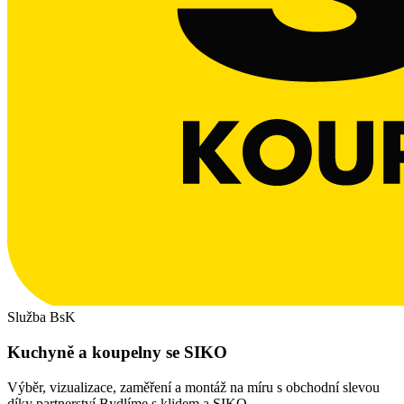
Služba BsK
Kuchyně a koupelny se SIKO
Výběr, vizualizace, zaměření a montáž na míru s obchodní slevou
díky partnerství Bydlíme s klidem a SIKO.