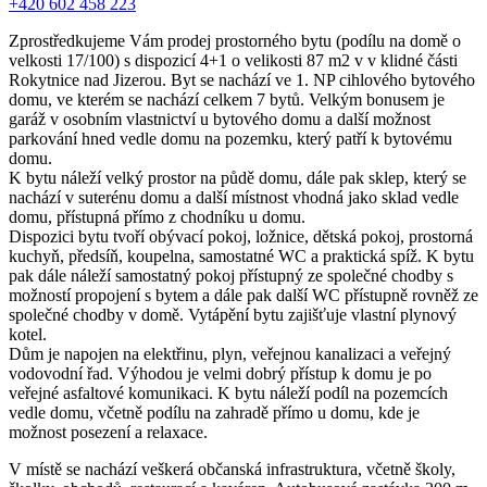
+420 602 458 223
Zprostředkujeme Vám prodej prostorného bytu (podílu na domě o
velkosti 17/100) s dispozicí 4+1 o velikosti 87 m2 v v klidné části
Rokytnice nad Jizerou. Byt se nachází ve 1. NP cihlového bytového
domu, ve kterém se nachází celkem 7 bytů. Velkým bonusem je
garáž v osobním vlastnictví u bytového domu a další možnost
parkování hned vedle domu na pozemku, který patří k bytovému
domu.
K bytu náleží velký prostor na půdě domu, dále pak sklep, který se
nachází v suterénu domu a další místnost vhodná jako sklad vedle
domu, přístupná přímo z chodníku u domu.
Dispozici bytu tvoří obývací pokoj, ložnice, dětská pokoj, prostorná
kuchyň, předsíň, koupelna, samostatné WC a praktická spíž. K bytu
pak dále náleží samostatný pokoj přístupný ze společné chodby s
možností propojení s bytem a dále pak další WC přístupně rovněž ze
společné chodby v domě. Vytápění bytu zajišťuje vlastní plynový
kotel.
Dům je napojen na elektřinu, plyn, veřejnou kanalizaci a veřejný
vodovodní řad. Výhodou je velmi dobrý přístup k domu je po
veřejné asfaltové komunikaci. K bytu náleží podíl na pozemcích
vedle domu, včetně podílu na zahradě přímo u domu, kde je
možnost posezení a relaxace.
V místě se nachází veškerá občanská infrastruktura, včetně školy,