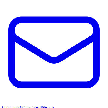
karel.trminek@bydlimesklidem.cz