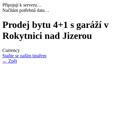
Připojuji k serveru…
Dokončuji inicializaci…
Prodej bytu 4+1 s garáží v
Rokytnici nad Jizerou
Currency
Staňte se naším tipařem
←
Zpět