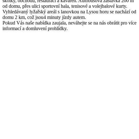
školky, obchodů, restaurací a kaváren. Autobusová zastávka 200 m
od domu, přes ulici sportovní hala, tenisové a volejbalové kurty.
Vyhledávaný lyžařský areál s lanovkou na Lysou horu se nachází od
domu 2 km, což jsou4 minuty jízdy autem.
Pokud Vás naše nabídka zaujala, neváhejte se na nás obrátit pro více
informací a domluvení prohlídky.