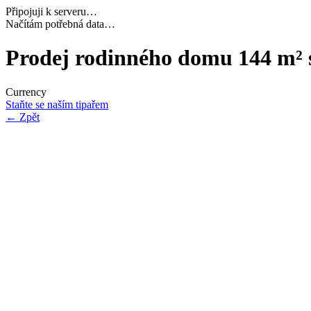
Připojuji k serveru…
Načítám potřebná data…
Prodej rodinného domu 144 m² 
Currency
Staňte se naším tipařem
←
Zpět