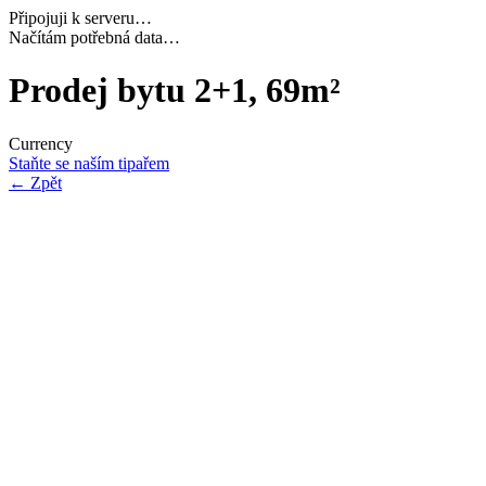
Připojuji k serveru…
Dokončuji inicializaci…
Prodej bytu 2+1, 69m²
Currency
Staňte se naším tipařem
←
Zpět