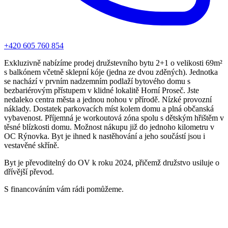
+420 605 760 854
Exkluzivně nabízíme prodej družstevního bytu 2+1 o velikosti 69m²
s balkónem včetně sklepní kóje (jedna ze dvou zděných). Jednotka
se nachází v prvním nadzemním podlaží bytového domu s
bezbariérovým přístupem v klidné lokalitě Horní Proseč. Jste
nedaleko centra města a jednou nohou v přírodě. Nízké provozní
náklady. Dostatek parkovacích míst kolem domu a plná občanská
vybavenost. Příjemná je workoutová zóna spolu s dětským hřištěm v
těsné blízkosti domu. Možnost nákupu již do jednoho kilometru v
OC Rýnovka. Byt je ihned k nastěhování a jeho součástí jsou i
vestavěné skříně.
Byt je převoditelný do OV k roku 2024, přičemž družstvo usiluje o
dřívější převod.
S financováním vám rádi pomůžeme.