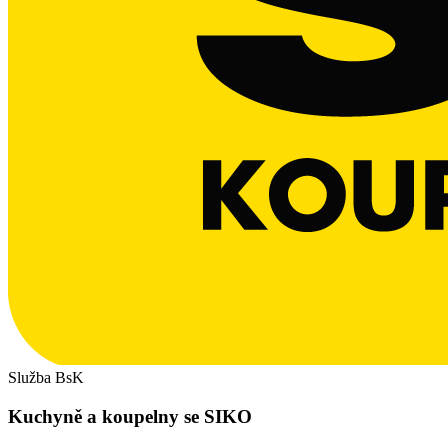
Služba BsK
Kuchyně a koupelny se SIKO