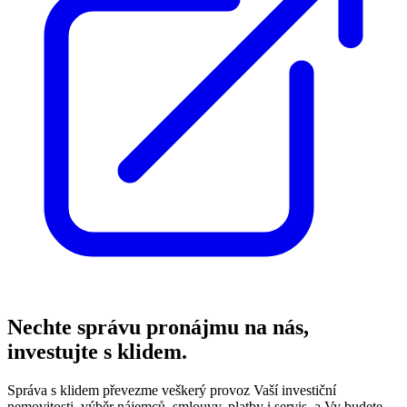
Nechte správu pronájmu na nás,
investujte s klidem.
Správa s klidem převezme veškerý provoz Vaší investiční
nemovitosti, výběr nájemců, smlouvy, platby i servis, a Vy budete