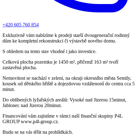
+420 605 760 854
Exkluzivně vám nabízíme k prodeji starší dvougenerační rodinný
dům ke kompletní rekonstrukci či výstavbě nového domu.
S ohledem na tento stav vhodné i jako investice.
Celková plocha pozemku je 1450 m², přičemž 163 m² tvoří
zastavěná plocha.
Nemovitost se nachází v zeleni, na okraji okresního města Semily,
kousek od dětského hřiště a dojezdovou vzdáleností do centra cca 5
minut.
Do oblíbených lyžařských areálů: Vysoké nad Jizerou 15minut,
Jablonec nad Jizerou 20minut.
Financování vám zajistíme v rámci naší finanční skupiny P4L
GROUP www.p4l-group.cz.
Budu se na vás těšit na prohlídkách.