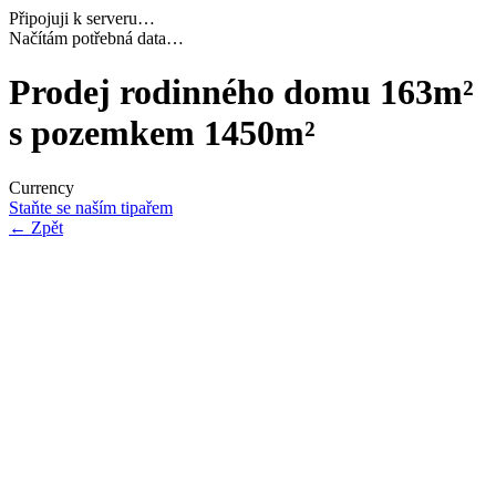
Připojuji k serveru…
Dokončuji inicializaci…
Prodej rodinného domu 163m²
s pozemkem 1450m²
Currency
Staňte se naším tipařem
←
Zpět