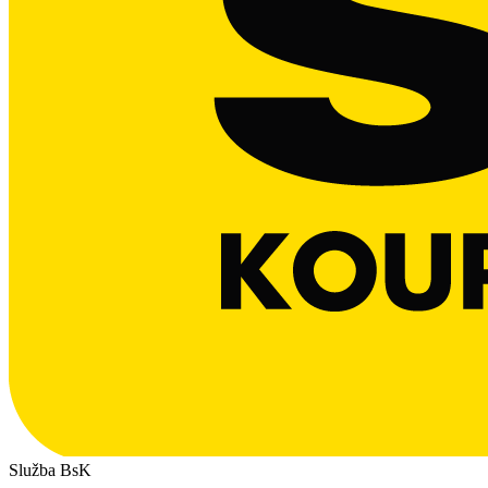
Služba BsK