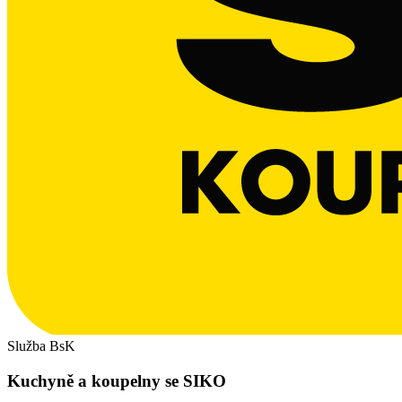
Služba BsK
Kuchyně a koupelny se SIKO