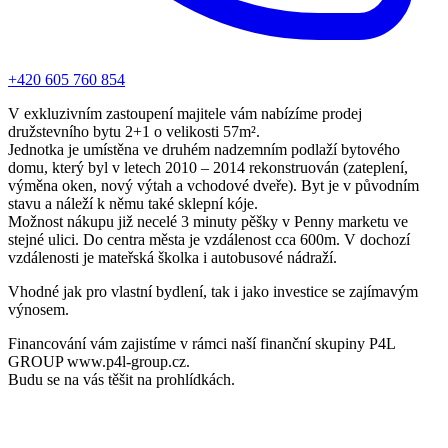
+420 605 760 854
V exkluzivním zastoupení majitele vám nabízíme prodej
družstevního bytu 2+1 o velikosti 57m².
Jednotka je umístěna ve druhém nadzemním podlaží bytového
domu, který byl v letech 2010 – 2014 rekonstruován (zateplení,
výměna oken, nový výtah a vchodové dveře). Byt je v původním
stavu a náleží k němu také sklepní kóje.
Možnost nákupu již necelé 3 minuty pěšky v Penny marketu ve
stejné ulici. Do centra města je vzdálenost cca 600m. V dochozí
vzdálenosti je mateřská školka i autobusové nádraží.
Vhodné jak pro vlastní bydlení, tak i jako investice se zajímavým
výnosem.
Financování vám zajistíme v rámci naší finanční skupiny P4L
GROUP www.p4l-group.cz.
Budu se na vás těšit na prohlídkách.