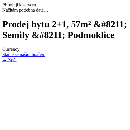
Připojuji k serveru…
Dokončuji inicializaci…
Prodej bytu 2+1, 57m² &#8211;
Semily &#8211; Podmoklice
Currency
Staňte se naším tipařem
←
Zpět