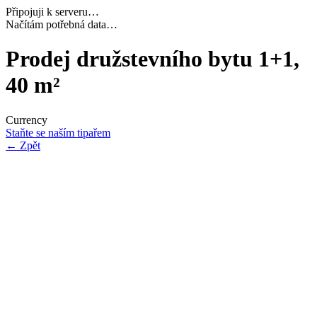
Připojuji k serveru…
Dokončuji inicializaci…
Prodej družstevního bytu 1+1,
40 m²
Currency
Staňte se naším tipařem
←
Zpět