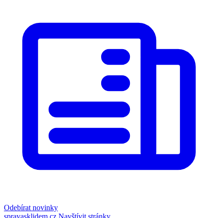
Odebírat novinky
spravasklidem.cz
Navštívit stránky