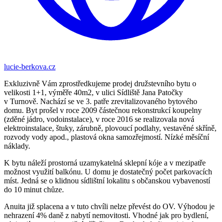
lucie-berkova.cz
Exkluzivně Vám zprostředkujeme prodej družstevního bytu o
velikosti 1+1, výměře 40m2, v ulici Sídliště Jana Patočky
v Turnově. Nachází se ve 3. patře zrevitalizovaného bytového
domu. Byt prošel v roce 2009 částečnou rekonstrukcí koupelny
(zděné jádro, vodoinstalace), v roce 2016 se realizovala nová
elektroinstalace, štuky, zárubně, plovoucí podlahy, vestavěné skříně,
rozvody vody apod., plastová okna samozřejmostí. Nízké měsíční
náklady.
K bytu náleží prostorná uzamykatelná sklepní kóje a v mezipatře
možnost využití balkónu. U domu je dostatečný počet parkovacích
míst. Jedná se o klidnou sídlištní lokalitu s občanskou vybaveností
do 10 minut chůze.
Anuita již splacena a v tuto chvíli nelze převést do OV. Výhodou je
nehrazení 4% daně z nabytí nemovitosti. Vhodné jak pro bydlení,