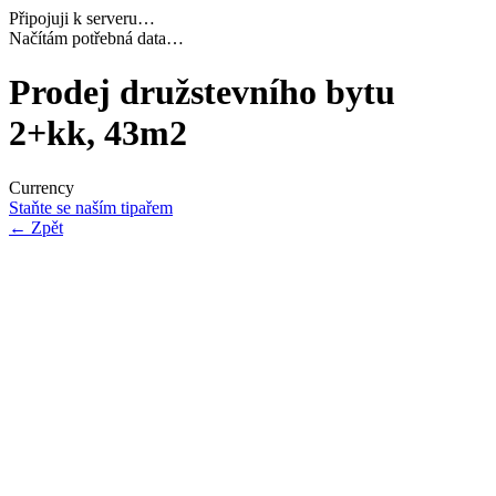
Připojuji k serveru…
Dokončuji inicializaci…
Prodej družstevního bytu
2+kk, 43m2
Currency
Staňte se naším tipařem
←
Zpět