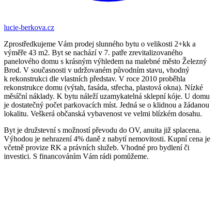
lucie-berkova.cz
Zprostředkujeme Vám prodej slunného bytu o velikosti 2+kk a
výměře 43 m2. Byt se nachází v 7. patře zrevitalizovaného
panelového domu s krásným výhledem na malebné město Železný
Brod. V současnosti v udržovaném původním stavu, vhodný
k rekonstrukci dle vlastních představ. V roce 2010 proběhla
rekonstrukce domu (výtah, fasáda, střecha, plastová okna). Nízké
měsíční náklady. K bytu náleží uzamykatelná sklepní kóje. U domu
je dostatečný počet parkovacích míst. Jedná se o klidnou a žádanou
lokalitu. Veškerá občanská vybavenost ve velmi blízkém dosahu.
Byt je družstevní s možností převodu do OV, anuita již splacena.
Výhodou je nehrazení 4% daně z nabytí nemovitosti. Kupní cena je
včetně provize RK a právních služeb. Vhodné pro bydlení či
investici. S financováním Vám rádi pomůžeme.