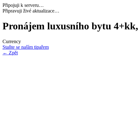
Připojuji k serveru…
Načítám potřebná data…
Pronájem luxusního bytu 4+kk
Currency
Staňte se naším tipařem
←
Zpět