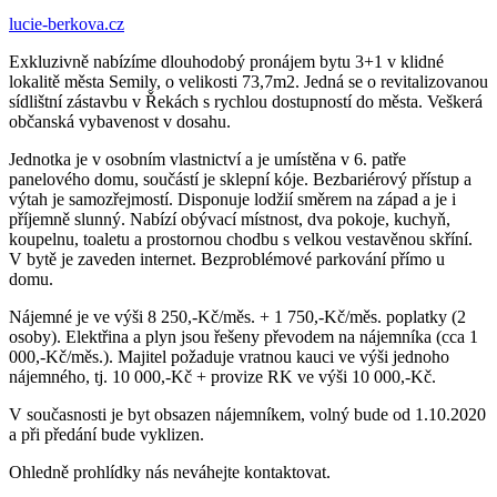
lucie-berkova.cz
Exkluzivně nabízíme dlouhodobý pronájem bytu 3+1 v klidné
lokalitě města Semily, o velikosti 73,7m2. Jedná se o revitalizovanou
sídlištní zástavbu v Řekách s rychlou dostupností do města. Veškerá
občanská vybavenost v dosahu.
Jednotka je v osobním vlastnictví a je umístěna v 6. patře
panelového domu, součástí je sklepní kóje. Bezbariérový přístup a
výtah je samozřejmostí. Disponuje lodžií směrem na západ a je i
příjemně slunný. Nabízí obývací místnost, dva pokoje, kuchyň,
koupelnu, toaletu a prostornou chodbu s velkou vestavěnou skříní.
V bytě je zaveden internet. Bezproblémové parkování přímo u
domu.
Nájemné je ve výši 8 250,-Kč/měs. + 1 750,-Kč/měs. poplatky (2
osoby). Elektřina a plyn jsou řešeny převodem na nájemníka (cca 1
000,-Kč/měs.). Majitel požaduje vratnou kauci ve výši jednoho
nájemného, tj. 10 000,-Kč + provize RK ve výši 10 000,-Kč.
V současnosti je byt obsazen nájemníkem, volný bude od 1.10.2020
a při předání bude vyklizen.
Ohledně prohlídky nás neváhejte kontaktovat.