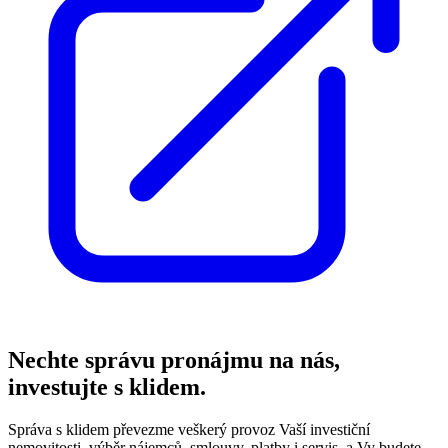
Nechte správu pronájmu na nás,
investujte s klidem.
Správa s klidem převezme veškerý provoz Vaší investiční
nemovitosti, výběr nájemců, smlouvy, platby i servis, a Vy budete