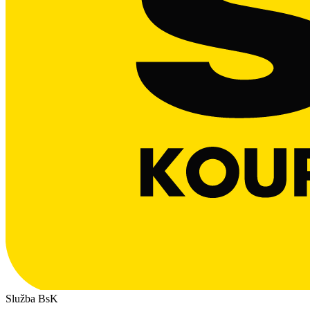
Služba BsK