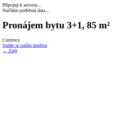
Připojuji k serveru…
Dokončuji inicializaci…
Pronájem bytu 3+1, 85 m²
Currency
Staňte se naším tipařem
←
Zpět