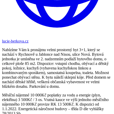
lucie-berkova.cz
Nabízíme Vám k pronájmu velmi prostorný byt 3+1, který se
nachází v Rychnově u Jablonce nad Nisou, ulice Nová. Bytová
jednotka je umístěna ve 2. nadzemním podlaží bytového domu, o
celkové ploše 85 m2. Dispozice: vstupní chodba, obývací a dětský
pokoj, ložnice, kuchyň (vybavena kuchyňskou linkou a
kombinovaným sporákem), samostatná koupelna, toaleta. Možnost
ponechat obývací stěnu. K bytu náleží sklepní kóje. Před domem se
nachází dětské hřiště, veškerá občanská vybavenost ve velmi
blízkém dosahu. Parkování u domu.
Měsíční nájemné 10 000Kč poplatky za vodu a energie (plyn,
elektřina) 3 500Kč / 3 os. Vratná kauce ve výši jednoho měsíčního
nájemného 10 000Kč provize RK 13 500Kč. K dispozici od
1.1.2022. Energetická náročnost budovy – třída D dle vyhlášky
78/2013 Sb.